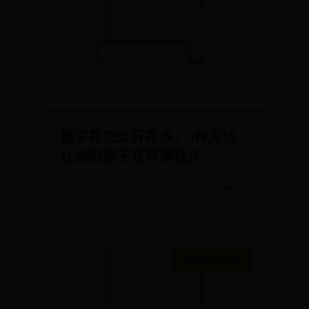
栀子花怎么开花多，5种方法
让你的栀子花开满枝头
📅 08-25
👑 527
世界杯365平台